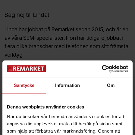
Säg hej till Linda!
Linda har jobbat på Remarket sedan 2015, och är en
av våra SEM-specialister. Hon har tidigare jobbat i
flera olika branscher med telefonen som sitt främsta
verktyg.
Tre snabba fakta om Linda:
Älskar choklad!
Samtycke
Information
Om
Gillar inredning och dekoration
Spelar gärna spel
Denna webbplats använder cookies
När du besöker vår hemsida använder vi cookies för att
anpassa din upplevelse, mäta ditt besök på sidan samt
som hjälp att förbättra vår marknadsföring. Genom att