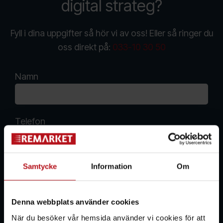
digital strateg?
Fyll i dina uppgifter så hör vi av oss! Eller så ringer du
oss direkt på:
033-10 30 50
Namn
Telefon
Email
Samtycke
Information
Om
Denna webbplats använder cookies
När du besöker vår hemsida använder vi cookies för att