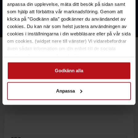
anpassa din upplevelse, mäta ditt besök på sidan samt
som hjälp att förbättra vår marknadsföring. Genom att
klicka på ”Godkänn alla” godkänner du användandet av
cookies. Du kan när som helst justera användningen av
cookies i inställningarna i din webbläsare eller på vår sida
om cookies. (widget nere till vänster) Vi vidarebefordrar
även sådan information om din enhet till de sociala
medier och annons- och analysföretag som vi
Lär dig mer om digital
samarbetar med. Dessa kan i sin tur kombinera
informationen med annan information som du har
Godkänn alla
marknadsföring
tillhandahållit eller som de har samlat in när du har använt
deras tjänster. Vissa cookies används av företag utanför
Anpassa
I vår kunskapsbank hittar du allt om det senaste inom
EU, vid samtycke godkänner du även överföring av data
till USA för dessa tjänster.
branschen och massvis med användbara tips!