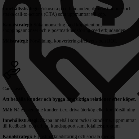
Innehållsstrategi:
Fokusera på erbjudanden, demonstrationer och
starka call-to-actions (CTA) som uppmuntrar till köp.
Kanalstrategi:
Sökannonsering med köpintention,
shoppingannonser och e-postmarknadsföring med erbjudanden.
Mätstrategi:
Försäljning, konverteringsfrekvens och ROI.
Care-fasen
Att behålla kunder och bygga långsiktiga relationer efter köpet.
Mål:
Nå existerande kunder, t.ex. driva återköp eller korsförsäljning
Innehållsstrategi:
Skapa innehåll som tackar kunderna, uppmuntrar
till feedback, och erbjud kundsupport samt lojalitetsprogram.
Kanalstrategi:
E-postmarknadsföring och sociala medier.