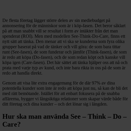
De flesta företag lägger större delen av sin mediebudget på
annonsering för de människor som är i köp-fasen. Det beror såklart
på att man snabbt vill se resultat i form av intäkter från det man
spenderat (ROI). Men med modellen See-Think-Do-Care, finns ett
nytt sätt att tänka. Den menar att vi ska se kunderna som fyra olika
grupper baserat på vad de tänker och vill göra: de som bara tittar
runt (See-fasen), de som funderar och jämför (Think-fasen), de som
är redo att köpa (Do-fasen), och de som redan köpt och kanske vill
köpa igen (Care-fasen). Det här sättet att tänka hjälper oss att nå och
prata med varje typ av kund, och inte bara rikta in oss på de som är
redo att handla direkt.
Genom att visa lite extra engagemang för de där 97% av dina
potentiella kunder som inte är redo att köpa just nu, så kan de bli det
med rätt bemötande. Istället för att enbart fokusera på de snabba
affärerna, bygger vi långsiktiga relationer som skapar värde både för
ditt företag och dina kunder – och det lönar sig i längden.
Hur ska man använda See – Think – Do –
Care?