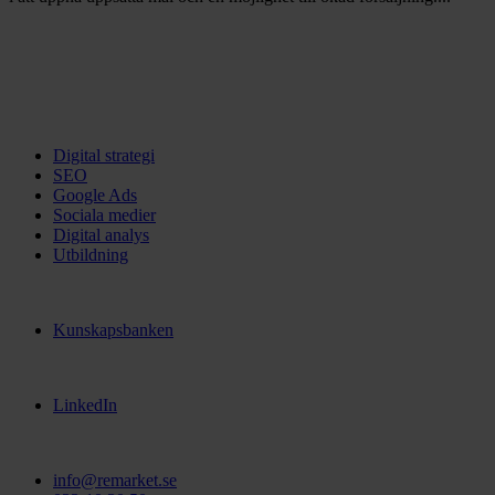
Tjänster
Digital strategi
SEO
Google Ads
Sociala medier
Digital analys
Utbildning
Aktuellt
Kunskapsbanken
Följ oss
LinkedIn
Kontakta oss
info@remarket.se