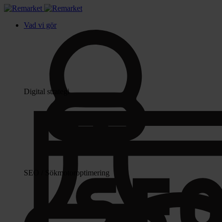
Vad vi gör
Digital strategi
SEO / Sökmotoroptimering