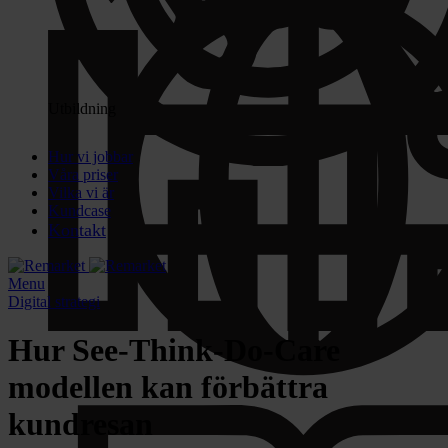
Utbildning
Hur vi jobbar
Våra priser
Vilka vi är
Kundcase
Kontakt
Menu
Digital strategi
Hur See-Think-Do-Care
modellen kan förbättra
kundresan