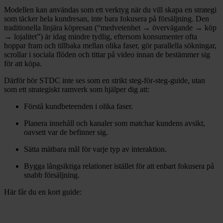
Modellen kan användas som ett verktyg när du vill skapa en strategi
som täcker hela kundresan, inte bara fokusera på försäljning. Den
traditionella linjära köpresan (“medvetenhet → övervägande → köp
→ lojalitet”) är idag mindre tydlig, eftersom konsumenter ofta
hoppar fram och tillbaka mellan olika faser, gör parallella sökningar,
scrollar i sociala flöden och tittar på video innan de bestämmer sig
för att köpa.
Därför bör STDC inte ses som en strikt steg-för-steg-guide, utan
som ett strategiskt ramverk som hjälper dig att:
Förstå kundbeteenden i olika faser.
Planera innehåll och kanaler som matchar kundens avsikt,
oavsett var de befinner sig.
Sätta mätbara mål för varje typ av interaktion.
Bygga långsiktiga relationer istället för att enbart fokusera på
snabb försäljning.
Här får du en kort guide: