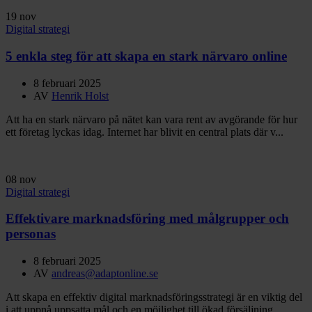
19
nov
Digital strategi
5 enkla steg för att skapa en stark närvaro online
8 februari 2025
AV
Henrik Holst
Att ha en stark närvaro på nätet kan vara rent av avgörande för hur
ett företag lyckas idag. Internet har blivit en central plats där v...
08
nov
Digital strategi
Effektivare marknadsföring med målgrupper och
personas
8 februari 2025
AV
andreas@adaptonline.se
Att skapa en effektiv digital marknadsföringsstrategi är en viktig del
i att uppnå uppsatta mål och en möjlighet till ökad försäljning....