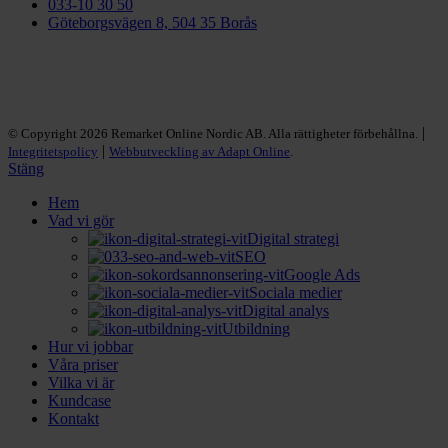
033-10 30 50
Göteborgsvägen 8, 504 35 Borås
|
© Copyright 2026 Remarket Online Nordic AB. Alla rättigheter förbehållna.
|
Integritetspolicy
Webbutveckling av Adapt Online
.
Stäng
Hem
Vad vi gör
Digital strategi
SEO
Google Ads
Sociala medier
Digital analys
Utbildning
Hur vi jobbar
Våra priser
Vilka vi är
Kundcase
Kontakt